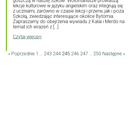
goszczą w naszej Szkole. Wolontariusze prowadzą
lekcje kulturowe w języku angielskim oraz integrują się
z uczniami, zarówno w czasie lekcji i przerw, jak i poza
Szkołą, zwiedzając interesujące okolice Bytomia.
Zapraszamy do obejrzenia wywiadu z Kalai i Merdo na
temat ich wrażeń z […]
Czytaj więcej>
« Poprzednie
1
…
243
244
245
246
247
…
250
Następne »