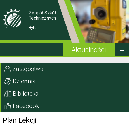
Skip
Skip
to
to
Content
navigation
Zespół Szkół
Technicznych
Bytom
Aktualności
Kandydat
Zastępstwa
Uczeń
Dziennik
Rodzic
Biblioteka
Projekty EU
Facebook
Szkoła
Plan Lekcji