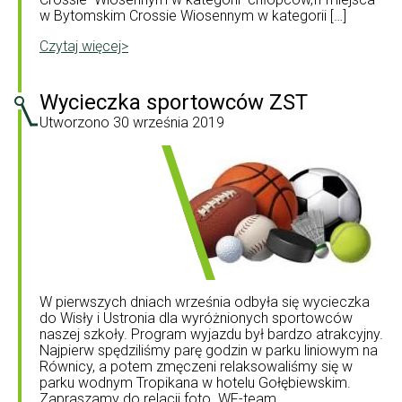
w Bytomskim Crossie Wiosennym w kategorii […]
Czytaj więcej>
Wycieczka sportowców ZST
Utworzono
30 września 2019
W pierwszych dniach września odbyła się wycieczka
do Wisły i Ustronia dla wyróżnionych sportowców
naszej szkoły. Program wyjazdu był bardzo atrakcyjny.
Najpierw spędziliśmy parę godzin w parku liniowym na
Równicy, a potem zmęczeni relaksowaliśmy się w
parku wodnym Tropikana w hotelu Gołębiewskim.
Zapraszamy do relacji foto. WF-team