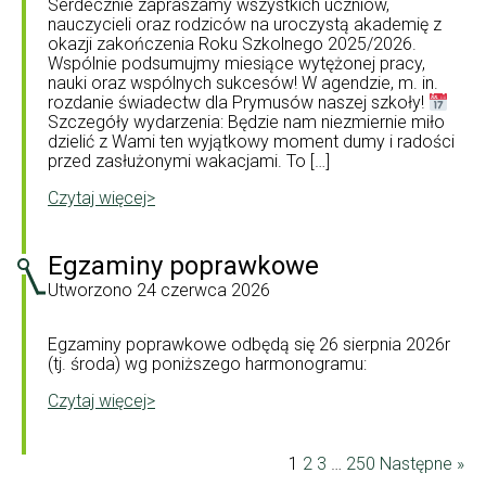
Serdecznie zapraszamy wszystkich uczniów,
nauczycieli oraz rodziców na uroczystą akademię z
okazji zakończenia Roku Szkolnego 2025/2026.
Wspólnie podsumujmy miesiące wytężonej pracy,
nauki oraz wspólnych sukcesów! W agendzie, m. in.
rozdanie świadectw dla Prymusów naszej szkoły!
Szczegóły wydarzenia: Będzie nam niezmiernie miło
dzielić z Wami ten wyjątkowy moment dumy i radości
przed zasłużonymi wakacjami. To […]
Czytaj więcej>
Egzaminy poprawkowe
Utworzono
24 czerwca 2026
Egzaminy poprawkowe odbędą się 26 sierpnia 2026r
(tj. środa) wg poniższego harmonogramu:
Czytaj więcej>
1
2
3
…
250
Następne »