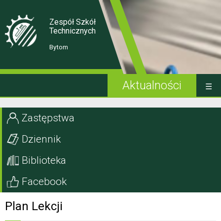
Skip
Skip
to
to
Content
navigation
Zespół Szkół
Technicznych
Bytom
Aktualności
Kandydat
Zastępstwa
Uczeń
Dziennik
Rodzic
Biblioteka
Projekty EU
Facebook
Szkoła
Plan Lekcji