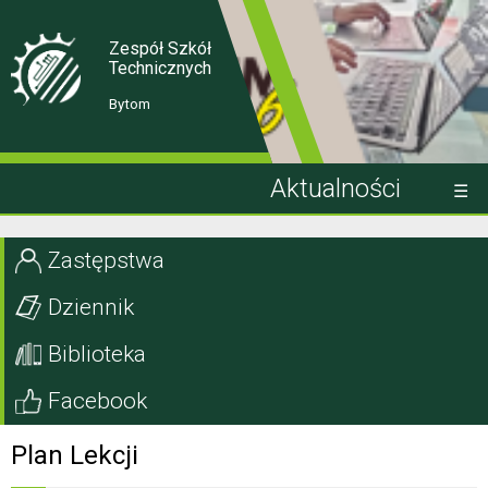
Skip
Skip
to
to
Content
navigation
Zespół Szkół
Technicznych
Bytom
Aktualności
Kandydat
Zastępstwa
Uczeń
Dziennik
Rodzic
Biblioteka
Projekty EU
Facebook
Szkoła
Plan Lekcji