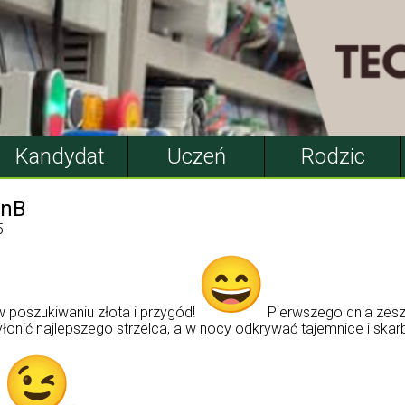
Kandydat
Uczeń
Rodzic
inB
5
w poszukiwaniu złota i przygód!
Pierwszego dnia zeszl
łonić najlepszego strzelca, a w nocy odkrywać tajemnice i skarb