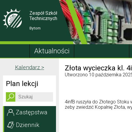
Skip
Skip
to
to
Content
navigation
Zespół Szkół
Technicznych
Bytom
Aktualności
Kalendarz >
Złota wycieczka kl. 4
Utworzono
10 października 202
Plan lekcji
4infB ruszyła do Złotego Stoku 
żeby zwiedzić Kopalnię Złota, wy
Zastępstwa
Dziennik