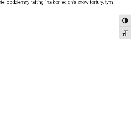
onie, podziemny rafting i na koniec dnia znów tortury, tym
Toggl
Toggl