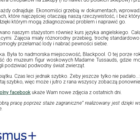
ę każdy odnajduje. Ekonomiści grzebią w dokumentach, wprowa
h, które najczęściej otaczają naszą rzeczywistość, i bez któryc
zięki którym mogą zdiagnozować problem i naprawić go.
ano naszym stażystom również kurs języka angielskiego. Cała
ymi. Zajęcia miały różnorodny przebieg, trochę standardowo 
pomogły przełamać lody i nabrać pewności siebie.
. Była to nadmorska miejscowość, Blackpool. O tej porze roku
jść do muzeum figur woskowych Madame Tussauds, gdzie mogl
gli podziwiać podwodny świat zwierząt.
piątku. Czas leci jednak szybko. Żeby jeszcze tylko nie padało…:
taj szybko, więc może i jutro z rana wszyscy zobaczą ponownie
olny facebook
ukaże Wam nowe zdjęcia z ostatnich dni.
obrą pracę poprzez staże zagraniczne” realizowany jest dzięki
e.