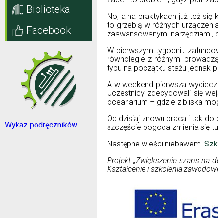
Biblioteka
No, a na praktykach już też si
to grzebią w różnych urządzeniac
Facebook
zaawansowanymi narzędziami, d
W pierwszym tygodniu zafundow
równolegle z różnymi prowadząc
typu na początku stażu jednak 
A w weekend pierwsza wycieczka
Uczestnicy zdecydowali się we
oceanarium – gdzie z bliska mo
Od dzisiaj znowu praca i tak do 
Wykaz podręczników
szczęście pogoda zmienia się tu
Następne wieści niebawem.
Szk
Projekt „Zwiększenie szans na d
Kształcenie i szkolenia zawodow