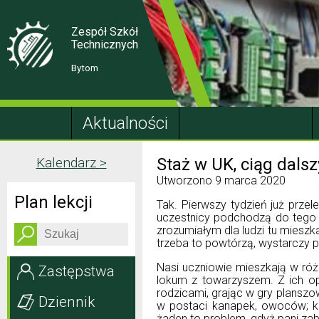
Skip
Skip
to
to
Content
navigation
Zespół Szkół
Technicznych
Bytom
Aktualności
Kalendarz >
Staż w UK, ciąg dals
Utworzono
9 marca 2020
Plan lekcji
Tak. Pierwszy tydzień już prze
uczestnicy podchodzą do tego w
zrozumiałym dla ludzi tu mieszk
trzeba to powtórzą, wystarczy p
Nasi uczniowie mieszkają w róż
Zastępstwa
lokum z towarzyszem. Z ich op
rodzicami, grając w gry planszo
Dziennik
w postaci kanapek, owoców; ko
żaden to problem, gdyż pani zab