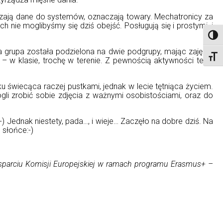
dzają dane do systemów, oznaczają towary. Mechatronicy za
h nie moglibyśmy się dziś obejść. Posługują się i prostymi, i
Toggl
 grupa została podzielona na dwie podgrupy, mając zajęcia
Toggl
– w klasie, trochę w terenie. Z pewnością aktywności tego
 świecąca raczej pustkami, jednak w lecie tętniąca życiem.
i zrobić sobie zdjęcia z ważnymi osobistościami, oraz do
-) Jednak niestety, pada…, i wieje… Zaczęło na dobre dziś. Na
 słońce:-)
 wsparciu Komisji Europejskiej w ramach programu Erasmus+ –