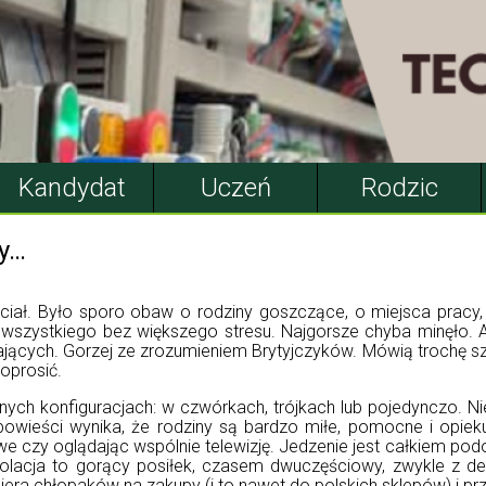
Kandydat
Uczeń
Rodzic
zy…
leciał. Było sporo obaw o rodziny goszczące, o miejsca pracy,
szystkiego bez większego stresu. Najgorsze chyba minęło. An
ających. Gorzej ze zrozumieniem Brytyjczyków. Mówią trochę sz
oprosić.
nych konfiguracjach: w czwórkach, trójkach lub pojedynczo. Ni
owieści wynika, że rodziny są bardzo miłe, pomocne i opie
we czy oglądając wspólnie telewizję. Jedzenie jest całkiem po
lacja to gorący posiłek, czasem dwuczęściowy, zwykle z des
iera chłopaków na zakupy (i to nawet do polskich sklepów) i pr