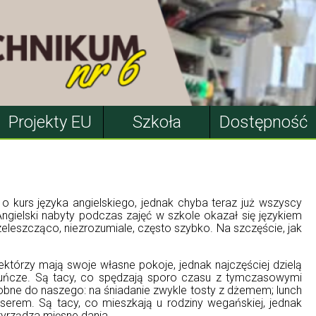
Projekty EU
Szkoła
Dostępność
 o kurs języka angielskiego, jednak chyba teraz już wszyscy
gielski nabyty podczas zajęć w szkole okazał się językiem
eleszcząco, niezrozumiale, często szybko. Na szczęście, jak
ektórzy mają swoje własne pokoje, jednak najczęściej dzielą
kuńcze. Są tacy, co spędzają sporo czasu z tymczasowymi
dobne do naszego: na śniadanie zwykle tosty z dżemem; lunch
erem. Są tacy, co mieszkają u rodziny wegańskiej, jednak
zyrządza mięsne dania.