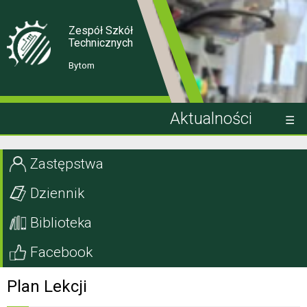
Skip
Skip
to
to
Content
navigation
Zespół Szkół
Technicznych
Bytom
Aktualności
Kandydat
Zastępstwa
Uczeń
Dziennik
Rodzic
Biblioteka
Projekty EU
Facebook
Szkoła
Plan Lekcji