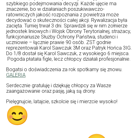
szybkiego podejmowania decyzji. Każde ujęcie ma
znaczenie, bo w działaniach poszukiwawczo-
ratowniczych jakość rozpoznania z powietrza może
decydować o skuteczności całej akcji. Rywalizacja była
zacięta. Turniej trwał 3 dni. Sprawdzili się w nim żołnierze
jednostek liniowych i Wojsk Obrony Terytorialnej, strażacy,
funkcjonariusze Służby Ochrony Państwa, studenci i
uczniowie – łącznie prawie 90 osób. ZST godnie
reprezentowali Karol Sawczuk 3M oraz Patryk Hońca 3IG.
Do 1/8 dostał się Karol Sawczuk, z wysokiego 6 miejsca.
Pogoda płatała figle, lecz chłopcy działali profesjonalnie.
Bogatsi o doświadczenia za rok spotkamy się znowu.
GALERIA
Serdecznie gratuluję i dziękuję chłopcy za Wasze
zaangażowanie oraz pasję, jaką są drony.
Pielęgnujcie, latajcie, szkolcie się i mierzcie wysoko!