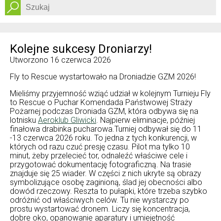
Dostępność
Kolejne sukcesy Droniarzy!
Utworzono
16 czerwca 2026
Fly to Rescue wystartowało na Droniadzie GZM 2026!
Mieliśmy przyjemność wziąć udział w kolejnym Turnieju Fly
to Rescue o Puchar Komendada Państwowej Straży
Pożarnej podczas Droniada GZM, która odbywa się na
lotnisku
Aeroklub Gliwicki
. Najpierw eliminacje, później
finałowa drabinka pucharowa.Turniej odbywał się do 11
-13 czerwca 2026 roku. To jedna z tych konkurencji, w
których od razu czuć presję czasu. Pilot ma tylko 10
minut, żeby przelecieć tor, odnaleźć właściwe cele i
przygotować dokumentację fotograficzną. Na trasie
znajduje się 25 wiader. W części z nich ukryte są obrazy
symbolizujące osobę zaginioną, ślad jej obecności albo
dowód rzeczowy. Reszta to pułapki, które trzeba szybko
odróżnić od właściwych celów. Tu nie wystarczy po
prostu wystartować dronem. Liczy się koncentracja,
dobre oko, opanowanie aparatury i umiejętność