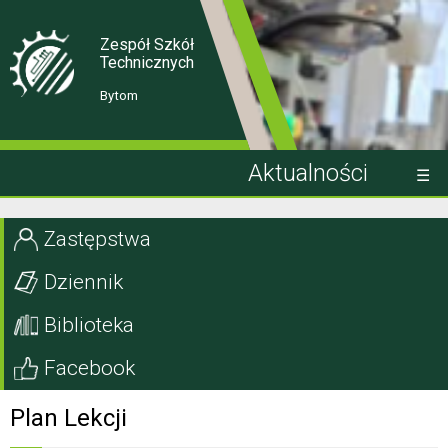
Skip
Skip
to
to
Content
navigation
Zespół Szkół
Technicznych
Bytom
Aktualności
Kandydat
Zastępstwa
Uczeń
Dziennik
Rodzic
Biblioteka
Projekty EU
Facebook
Szkoła
Plan Lekcji