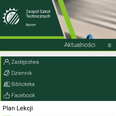
Skip
Skip
to
to
Content
navigation
Zespół Szkół
Technicznych
Bytom
Aktualności
Kandydat
Zastępstwa
Uczeń
Dziennik
Rodzic
Biblioteka
Projekty EU
Facebook
Szkoła
Plan Lekcji