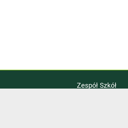
Zespół Szkół
Technicznych
Bytom
Kontakt
Email:
sekretariat@zst.bytom.pl
Telefon:
32 281 38 58