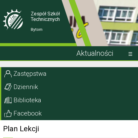
Skip
Skip
to
to
Content
navigation
Zespół Szkół
Technicznych
Bytom
Aktualności
Kandydat
Zastępstwa
Uczeń
Dziennik
Rodzic
Biblioteka
Projekty EU
Facebook
Szkoła
Plan Lekcji