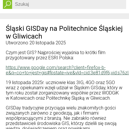
Dostępność
Śląski GISDay na Politechnice Śląskiej
w Gliwicach
Utworzono
20 listopada 2025
Czym jest GIS? Najprościej wyjaśnia to krótki film
przygotowany przez ESRI Polska:
https://www.google.com/search?client=firefox-b-
e&q=co+to+jest+gis#fpstate=ive&vld=cid:3e81d9f6,vid:s76zI6
19 listopada 2025r. uczniowie klas 3IG, 4GO oraz 5GO
wraz z opiekunami wzięli udział w Śląskim GISday, który w
tym roku został zorganizowany wspólnie przez WODGiK
w Katowicach oraz Politechnikę Śląską w Gliwicach.
GISDay tradycyjnie przyciąga wielu znakomitych gości
związanych zarówno z geodezją, jak i firmami
współpracującymi z branżą. Nie zabrakło również
przedstawicieli środowiska GIS, którzy dzielili się swoją
wiedzą, doświadczeniem oraz nowinkami