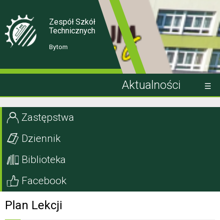
Skip
Skip
to
to
Content
navigation
Zespół Szkół
Technicznych
Bytom
Aktualności
Kandydat
Zastępstwa
Uczeń
Dziennik
Rodzic
Biblioteka
Projekty EU
Facebook
Szkoła
Plan Lekcji