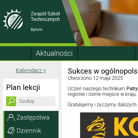
Skip
Skip
to
to
Content
navigation
Zespół Szkół
Technicznych
Bytom
Aktualności
Kalendarz >
Sukces w ogólnopols
Utworzono
12 maja 2025
Plan lekcji
Uczeń naszego technikum
Patry
regionie i ósme miejsce w kraju,
Gratulujemy i życzymy dalszych
Zastępstwa
Dziennik