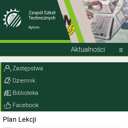
Skip
Skip
to
to
Content
navigation
Zespół Szkół
Technicznych
Bytom
Aktualności
Kandydat
Zastępstwa
Uczeń
Dziennik
Rodzic
Biblioteka
Projekty EU
Facebook
Szkoła
Plan Lekcji