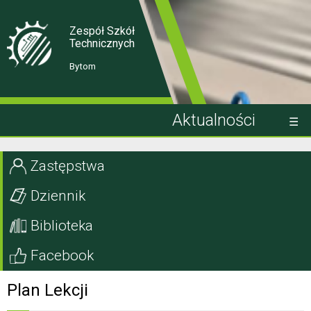
Skip
Skip
to
to
Content
navigation
Zespół Szkół
Technicznych
Bytom
Aktualności
Kandydat
Zastępstwa
Uczeń
Dziennik
Rodzic
Biblioteka
Projekty EU
Facebook
Szkoła
Plan Lekcji