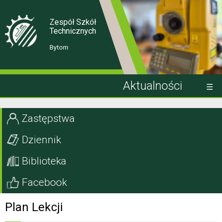
Skip
Skip
to
to
Content
navigation
Zespół Szkół
Technicznych
Bytom
Aktualności
Kandydat
Zastępstwa
Uczeń
Dziennik
Rodzic
Biblioteka
Projekty EU
Facebook
Szkoła
Plan Lekcji