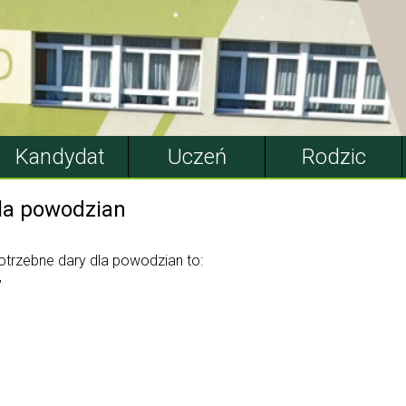
Kandydat
Uczeń
Rodzic
dla powodzian
potrzebne dary dla powodzian to:
,