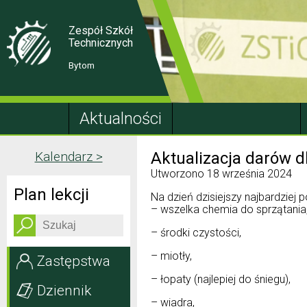
Skip
Skip
to
to
Content
navigation
Zespół Szkół
Technicznych
Bytom
Aktualności
Kalendarz >
Aktualizacja darów 
Utworzono
18 września 2024
Plan lekcji
Na dzień dzisiejszy najbardziej 
– wszelka chemia do sprzątania
– środki czystości,
– miotły,
Zastępstwa
– łopaty (najlepiej do śniegu),
Dziennik
– wiadra,