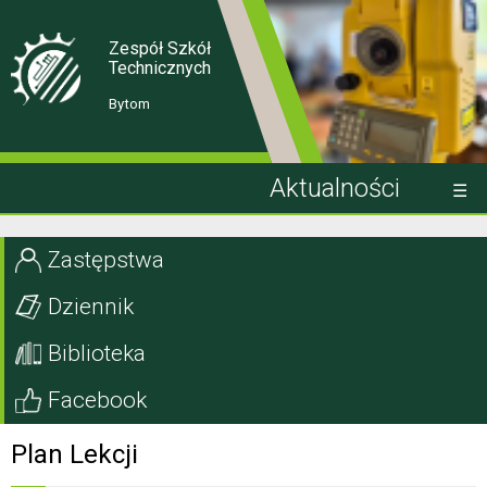
Skip
Skip
to
to
Content
navigation
Zespół Szkół
Technicznych
Bytom
Aktualności
Kandydat
Zastępstwa
Uczeń
Dziennik
Rodzic
Biblioteka
Projekty EU
Facebook
Szkoła
Plan Lekcji