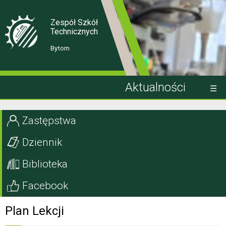
Skip
Skip
to
to
Content
navigation
Zespół Szkół
Technicznych
Bytom
Aktualności
Kandydat
Zastępstwa
Uczeń
Dziennik
Rodzic
Biblioteka
Projekty EU
Facebook
Szkoła
Plan Lekcji