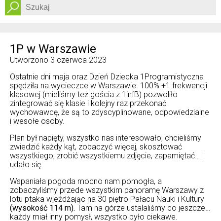
Dostępność
1P w Warszawie
Utworzono
3 czerwca 2023
Ostatnie dni maja oraz Dzień Dziecka 1Programistyczna
spędziła na wycieczce w Warszawie. 100% +1 frekwencji
klasowej (mieliśmy też gościa z 1infB) pozwoliło
zintegrować się klasie i kolejny raz przekonać
wychowawcę, że są to zdyscyplinowane, odpowiedzialne
i wesołe osoby.
Plan był napięty, wszystko nas interesowało, chcieliśmy
zwiedzić każdy kąt, zobaczyć więcej, skosztować
wszystkiego, zrobić wszystkiemu zdjęcie, zapamiętać… I
udało się.
Wspaniała pogoda mocno nam pomogła, a
zobaczyliśmy przede wszystkim panoramę Warszawy z
lotu ptaka wjeżdżając na 30 piętro Pałacu Nauki i Kultury
(wysokość 114 m).
Tam na górze ustalaliśmy co jeszcze…
każdy miał inny pomysł, wszystko było ciekawe.