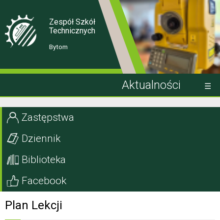
Skip
Skip
to
to
Content
navigation
Zespół Szkół
Technicznych
Bytom
Aktualności
Kandydat
Zastępstwa
Uczeń
Dziennik
Rodzic
Biblioteka
Projekty EU
Facebook
Szkoła
Plan Lekcji