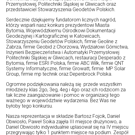
Przemysłowej, Politechniki Śląskiej w Gliwicach oraz
przedstawiciel Stowarzyszenia Geodetów Polskich.
Serdecznie dziękujemy fundatorom licznych nagród,
którzy wsparli nasz konkurs prezydentowi Miasta
Bytomia, Wojewódzkiemu Ośrodkowi Dokumentacji
Geodezyjnej i Kartograficznej w Katowicach,
Stowarzyszeniu Geodetów Polskich, firmie Geoline z
Zabrza, firmie Geobid z Chorzowa, Wydziałowi Górnictwa,
Inżynierii Bezpieczeństwa i Automatyki Przemysłowej
Politechniki Śląskiej w Gliwicach, restauracji Desperado z
Bytomia, firmie ESRI Polska, firmie ABC Wilk, firmie QNT
Systemy Informatyczne, firmie Growatt, firmie MP Solar
Group, firmie mp technik oraz Depenbrock Polska.
Ogromne podziękowania należą się przede wszystkim
młodzieży klas 2go, 3eg, 4eg i 4go oraz ich rodzicom za
tak liczne zaangażowanie i pomoc w organizacji tego
ważnego w województwie wydarzenia. Bez Was nie
byłoby tego konkursu.
Nasza reprezentacja w składzie Bartosz Fojcik, Daniel
Obwiosło, Paweł Soika zajęła III miejsce drużynowo, a
Daniel Obwiosło indywidualnie uplasował się na IV miejscu
przegrywając tylko 1 punktem miejsce na podium. Zespół