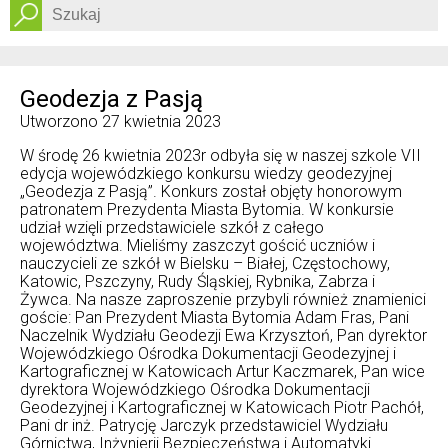
Dostępność
Geodezja z Pasją
Utworzono
27 kwietnia 2023
W środę 26 kwietnia 2023r odbyła się w naszej szkole VII
edycja wojewódzkiego konkursu wiedzy geodezyjnej
„Geodezja z Pasją”. Konkurs został objęty honorowym
patronatem Prezydenta Miasta Bytomia. W konkursie
udział wzięli przedstawiciele szkół z całego
województwa. Mieliśmy zaszczyt gościć uczniów i
nauczycieli ze szkół w Bielsku – Białej, Częstochowy,
Katowic, Pszczyny, Rudy Śląskiej, Rybnika, Zabrza i
Żywca. Na nasze zaproszenie przybyli również znamienici
goście: Pan Prezydent Miasta Bytomia Adam Fras, Pani
Naczelnik Wydziału Geodezji Ewa Krzysztoń, Pan dyrektor
Wojewódzkiego Ośrodka Dokumentacji Geodezyjnej i
Kartograficznej w Katowicach Artur Kaczmarek, Pan wice
dyrektora Wojewódzkiego Ośrodka Dokumentacji
Geodezyjnej i Kartograficznej w Katowicach Piotr Pachół,
Pani dr inż. Patrycję Jarczyk przedstawiciel Wydziału
Górnictwa, Inżynierii Bezpieczeństwa i Automatyki