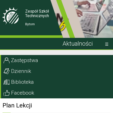
Skip
Skip
to
to
Content
navigation
Zespół Szkół
Technicznych
Bytom
Aktualności
Kandydat
Zastępstwa
Uczeń
Dziennik
Rodzic
Biblioteka
Projekty EU
Facebook
Szkoła
Plan Lekcji