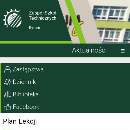
Skip
Skip
to
to
Content
navigation
Zespół Szkół
Technicznych
Bytom
Aktualności
Kandydat
Zastępstwa
Uczeń
Dziennik
Rodzic
Biblioteka
Projekty EU
Facebook
Szkoła
Plan Lekcji