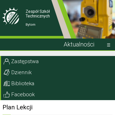
Skip
Skip
to
to
Content
navigation
Zespół Szkół
Technicznych
Bytom
Aktualności
Kandydat
Zastępstwa
Uczeń
Dziennik
Rodzic
Biblioteka
Projekty EU
Facebook
Szkoła
Plan Lekcji