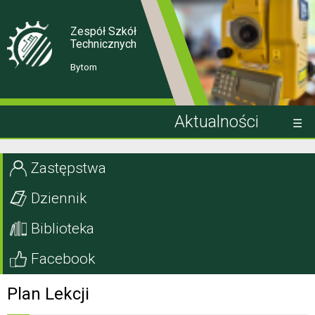
Skip
Skip
to
to
Content
navigation
Zespół Szkół
Technicznych
Bytom
Aktualności
Kandydat
Zastępstwa
Uczeń
Dziennik
Rodzic
Biblioteka
Projekty EU
Facebook
Szkoła
Plan Lekcji