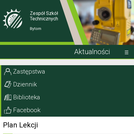
Skip
Skip
to
to
Content
navigation
Zespół Szkół
Technicznych
Bytom
Aktualności
Kandydat
Zastępstwa
Uczeń
Dziennik
Rodzic
Biblioteka
Projekty EU
Facebook
Szkoła
Plan Lekcji