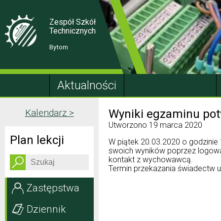
Skip
Skip
to
to
Content
navigation
Zespół Szkół
Technicznych
Bytom
Aktualności
Kalendarz >
Wyniki egzaminu potw
Utworzono
19 marca 2020
Plan lekcji
W piątek 20.03.2020 o godzinie
swoich wyników poprzez logowani
kontakt z wychowawcą.
Termin przekazania świadectw u
Zastępstwa
Dziennik