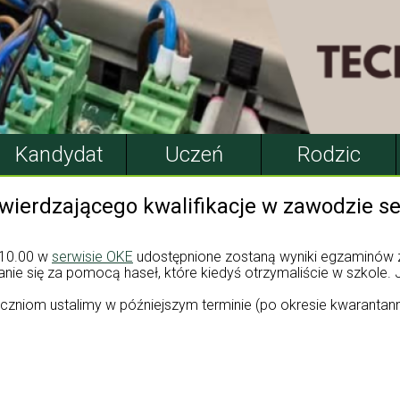
Kandydat
Uczeń
Rodzic
ierdzającego kwalifikacje w zawodzie se
 10.00 w
serwisie OKE
udostępnione zostaną wyniki egzaminów 
e się za pomocą haseł, które kiedyś otrzymaliście w szkole. Jeś
czniom ustalimy w późniejszym terminie (po okresie kwarantann