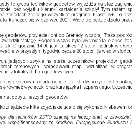
, kiedy to grupa techników geodetów wyjeżdża na staż zagranic
stkie, bez wyjątku kierunki kształcenia szkoły! Tym razem
 na zasadach znanego wszystkim programu Erasmus+. To oczyw
ata, kończąc się w czerwcu 2021. Wiele się będzie działo przez
ę geodetów, przylecieli oni do Grenady wczoraj. Trasa podróż
 zwiedzili Malagę. Pogoda wszak była wyśmienita, słońce zac
aż tak. O godzinie 14:00 jest tu jakieś 12 stopni, jednak w słoń
wać, a w przyszłym tygodniu będzie 20 stopni (a więc w słońcu 
ych, jadących zwykle na staże uczestników projektów, geod
iarach terenowych i opracowaniu map i wizualizacji w progra
dnej z lokalnych firm geodezyjnych.
em w ogromnym apartamencie. Do ich dyspozycji jest 5 pokoi, 2
 się również wycieczki oraz kurs języka hiszpańskiego. Uczestnic
 temat pobytu naszych geodetów.
uku
znajdziecie kilka zdjęć, jakie udało się wykonać. Niebawem oc
ropy dla techników ZSTIO szansą na lepszy start w zawodzie”
dowe, współfinansowany ze środków Europejskiego Funduszu 