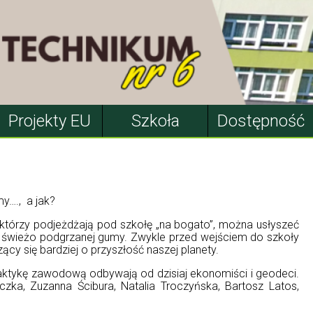
Projekty EU
Szkoła
Dostępność
y…., a jak?
 którzy podjeżdżają pod szkołę „na bogato”, można usłyszeć
h świeżo podgrzanej gumy. Zwykle przed wejściem do szkoły
cy się bardziej o przyszłość naszej planety.
praktykę zawodową odbywają od dzisiaj ekonomiści i geodeci.
czka, Zuzanna Ścibura, Natalia Troczyńska, Bartosz Latos,