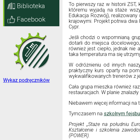
To pierwszy raz w historii ZST
Biblioteka
któremu wyjadą na staże wszy
Edukacja Rozwój), realizowany
Facebook
krajowymi. Projekt potrwa dwa l
Cypr.
Jeśli chodzi o wspomnianą grup
dotarli do miejsca docelowego,
również jest ciepło, jednak nie 
taka temperatura ma się utrzymy
W odróżnieniu od innych nasz
praktyczny kurs oparty na pom
wykwalifikowanych trenerów z je
Wykaz podręczników
Cała grupa mieszka również raz
restauracjach. W planie znalazły
Niebawem więcej informacji na
Tymczasem na
szkolnym fejsb
Projekt „Staże na południu Eu
Kształcenie i szkolenia zawo
(POWER).