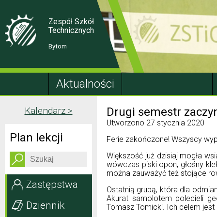
Skip
Skip
to
to
Content
navigation
Zespół Szkół
Technicznych
Bytom
Aktualności
Kalendarz >
Drugi semestr zacz
Utworzono
27 stycznia 2020
Plan lekcji
Ferie zakończone! Wszyscy wypoc
Większość już dzisiaj mogła ws
wówczas piski opon, głośny kle
można zauważyć też stojące rowe
Zastępstwa
Ostatnią grupą, która dla odmia
Akurat samolotem polecieli ge
Dziennik
Tomasz Tomicki. Ich celem jest