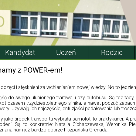
Kandydat
Uczeń
Rodzic
ynamy z POWER-em!
zęci i stęsknieni za wchłanianiem nowej wiedzy. No to jedziem
iąść do swego ulubionego tramwaju czy autobusu. Są też tacy,
kot czasem trzydziestoletniego silnika, a nawet poczuć zapac
ry. Używają ich najczęściej entuzjaści pedałowania lub troszczą
ny jako środek transportu wybrała samolot, to praktykanci. A 
odeci. Są to konkretnie: Natalia Cichaczewska, Weronika Pie
 znana nam już bardzo dobrze hiszpańska Grenada.