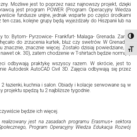
zny. Możliwe jest to poprzez nasz najnowszy projekt, dzięki
 sprawcą jest program POWER (Program Operacyjny Wiedza
iście fundusze unijne, jednak wsparte po części środkami
 ten czas, kolejne grupy będą wyjeżdżały do Hiszpanii lub na
y to: Bytom- Pyrzowice- Frankfurt- Malaga- Grenada. Zanim
Toggl
hęcało do zrzucenia kurtek, bluz czy swetrów. W Grenadzie
cu znacznie, znacznie więcej. Zostało dzisiaj powiedziane, że
Toggl
nawet ok. 30), zatem chodzenie w T-shirtach będzie normą:-)
eci odbywają praktykę wszyscy razem. W skrócie, jest to
mie Autodesk AutoCAD Civil 3D. Zajęcia odbywają się przez
 łazienki, kuchnia i salon. Obiady i kolacje serwowane są w
y projektu spędzą tu 2 najbliższe tygodnie.
zywiście będzie ich więcej.
, realizowany jest na zasadach programu Erasmus+ sektora
Społecznego, Program Operacyjny Wiedza Edukacja Rozwój