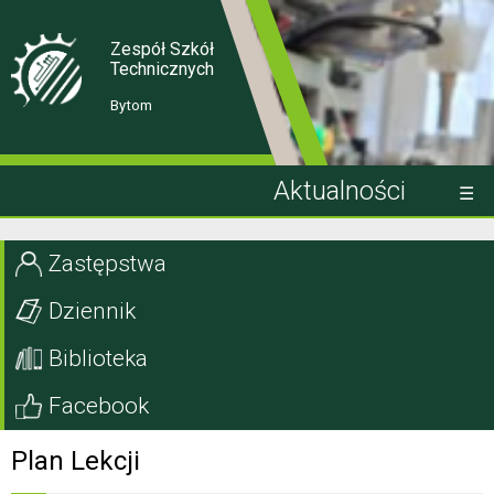
Skip
Skip
to
to
Content
navigation
Zespół Szkół
Technicznych
Bytom
Aktualności
Kandydat
Zastępstwa
Uczeń
Dziennik
Rodzic
Biblioteka
Projekty EU
Facebook
Szkoła
Plan Lekcji