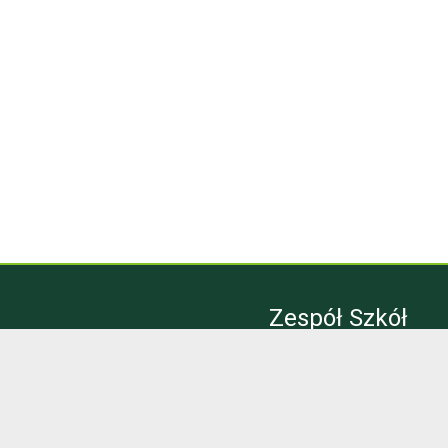
Zespół Szkół
Technicznych
Bytom
Kontakt
Email:
sekretariat@zst.bytom.pl