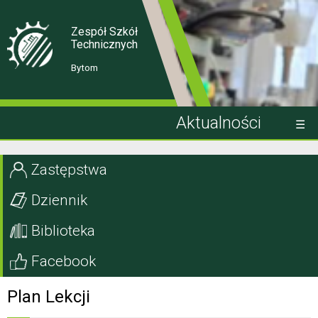
Skip
Skip
to
to
Content
navigation
Zespół Szkół
Technicznych
Bytom
Aktualności
Kandydat
Zastępstwa
Uczeń
Dziennik
Rodzic
Biblioteka
Projekty EU
Facebook
Szkoła
Plan Lekcji