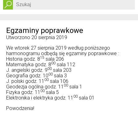
Dostępność
Egzaminy poprawkowe
Utworzono
20 sierpnia 2019
We wtorek 27 sierpnia 2019 według poniższego
harmonogramu odbędą się egzaminy poprawkowe :
15
Historia godz. 8
sala 206
00
Matematyka godz. 8
sala 112
00
J. angielski godz. 9
sala 203
00
Geografia godz. 10
sala 3
00
J. polski godz. 11
sala 106
00
Geodezja ogólna godz. 11
sala 1
00
Fizyka godz. 11
sala 5
00
Elektronika i elektryka godz. 11
sala 01
Powodzenia!