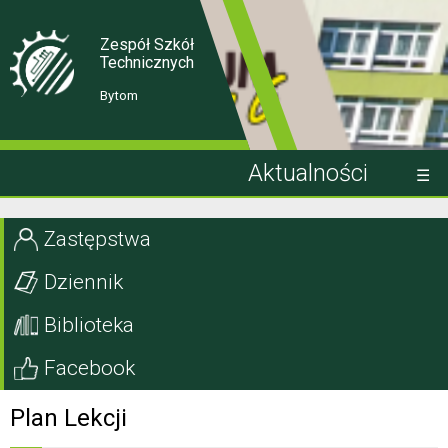
Skip
Skip
to
to
Content
navigation
Zespół Szkół
Technicznych
Bytom
Aktualności
Kandydat
Zastępstwa
Uczeń
Dziennik
Rodzic
Biblioteka
Projekty EU
Facebook
Szkoła
Plan Lekcji